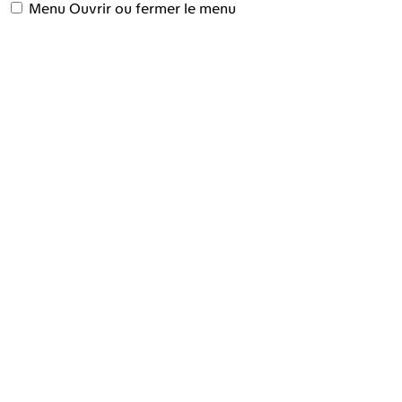
Menu
Ouvrir ou fermer le menu
LA FOIRE AGRICOLE
VISITEZ
EXPOSEZ
INFOS PRATIQUES
ACTUALITÉS
CONTACT