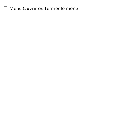
Menu
Ouvrir ou fermer le menu
ACCUEIL
LA FOIRE AGRICOLE
VISITEZ
EXPOSEZ
INFOS PRATIQUES
ACTUALITÉS
CONTACT